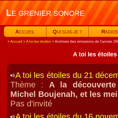
L
E GRENIER SONORE
A
Q
R
CCUEIL
UI SUIS-JE ?
ADIO
Accueil
A toi les étoiles
Archives des émissions de l'année 2
A toi les étoile
A toi les étoiles du 21 déc
Thème :
A la découverte 
Michel Boujenah, et les me
Pas d'invité
A toi les étoiles du 16 nov