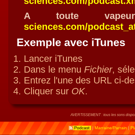
sciences.com/podcast.x
A toute va
sciences.com/podcast_a
Exemple avec iTunes
Lancer iTunes
Dans le menu
Fichier
, sél
Entrez l'une des URL ci-de
Cliquer sur
OK
.
AVERTISSEMENT : tous les sons disponi
Podcast
|
Marraine/Parrain
|
Pl