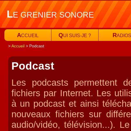
L
E GRENIER SONORE
A
Q
R
CCUEIL
UI SUIS-JE ?
ADIO
Accueil
Podcast
Podcast
Les podcasts permettent de
fichiers par Internet. Les uti
à un podcast et ainsi téléch
nouveaux fichiers sur différe
audio/vidéo, télévision...). Le