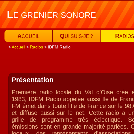
L
E GRENIER SONORE
A
Q
R
CCUEIL
UI SUIS-JE ?
ADIO
Accueil
Radios
IDFM Radio
Présentation
Première radio locale du Val d'Oise crée 
1983, IDFM Radio appelée aussi Ile de Fran
FM émet dans toute l'Ile de France sur le 98.
et diffuse aussi sur le net. Cette radio a u
grille de programme très éclectique. S
émissions sont en grande majorité parlées. O
locaux, des représentants d'association