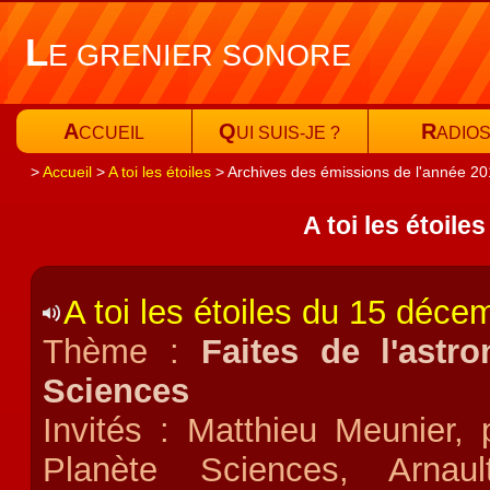
L
E GRENIER SONORE
A
Q
R
CCUEIL
UI SUIS-JE ?
ADIO
Accueil
A toi les étoiles
Archives des émissions de l'année 2
A toi les étoile
A toi les étoiles du 15 déc
Thème :
Faites de l'astr
Sciences
Invités : Matthieu Meunier,
Planète Sciences, Arnaul