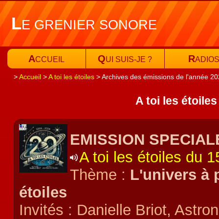
L
E GRENIER SONORE
A
Q
R
CCUEIL
UI SUIS-JE ?
ADIO
Accueil
A toi les étoiles
Archives des émissions de l'année 2
A toi les étoile
EMISSION SPECIALE
A toi les étoiles du
Thème :
L'univers à 
étoiles
Invités : Danielle Briot, Astro