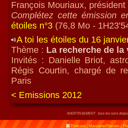
François Mouriaux, président 
Complétez cette émission en
étoiles n°3
(76,8 Mo - 1H23'54
A toi les étoiles du 16 janvi
Thème :
La recherche de la 
Invités : Danielle Briot, ast
Régis Courtin, chargé de r
Paris
Emissions 2012
AVERTISSEMENT : tous les sons disponi
Podcast
|
Marraine/Parrain
|
Pl