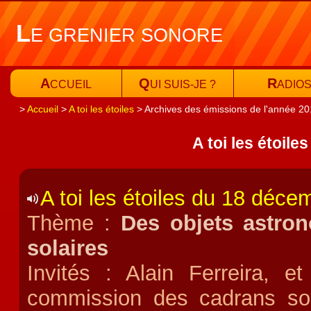
L
E GRENIER SONORE
A
Q
R
CCUEIL
UI SUIS-JE ?
ADIO
Accueil
A toi les étoiles
Archives des émissions de l'année 2
A toi les étoile
A toi les étoiles du 18 déc
Thème :
Des objets astron
solaires
Invités : Alain Ferreira,
commission des cadrans sol