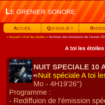
L
E GRENIER SONORE
A
Q
R
CCUEIL
UI SUIS-JE ?
ADIO
Accueil
A toi les étoiles
Archives des émissions de l'année 2
A toi les étoile
NUIT SPECIALE 10 
Nuit spéciale A toi 
Mo - 4H19'26'')
Programme :
- Rediffuion de l'émission spé