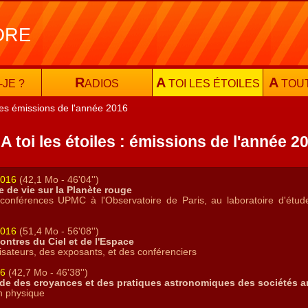
ORE
R
A
A
-JE ?
ADIOS
TOI LES ÉTOILES
TOU
es émissions de l'année 2016
A toi les étoiles : émissions de l'année 2
2016
(42,1 Mo - 46'04'')
 de vie sur la Planète rouge
 conférences UPMC à l'Observatoire de Paris, au laboratoire d'étude
2016
(51,4 Mo - 56'08'')
ontres du Ciel et de l'Espace
sateurs, des exposants, et des conférenciers
16
(42,7 Mo - 46'38'')
ude des croyances et des pratiques astronomiques des sociétés 
en physique