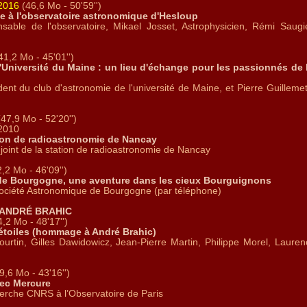
 2016
(46,6 Mo - 50'59'')
e à l'observatoire astronomique d'Hesloup
nsable de l'observatoire, Mikael Josset, Astrophysicien, Rémi Saug
41,2 Mo - 45'01'')
Université du Maine : un lieu d'échange pour les passionnés de l'
sident du club d'astronomie de l'université de Maine, et Pierre Guillem
47,9 Mo - 52'20'')
 2010
tion de radioastronomie de Nancay
adjoint de la station de radioastronomie de Nancay
,2 Mo - 46'09'')
de Bourgogne, une aventure dans les cieux Bourguignons
a Société Astronomique de Bourgogne (par téléphone)
 ANDRÉ BRAHIC
,2 Mo - 48'17'')
 étoiles (hommage à André Brahic)
rtin, Gilles Dawidowicz, Jean-Pierre Martin, Philippe Morel, Laure
9,6 Mo - 43'16'')
vec Mercure
cherche CNRS à l’Observatoire de Paris