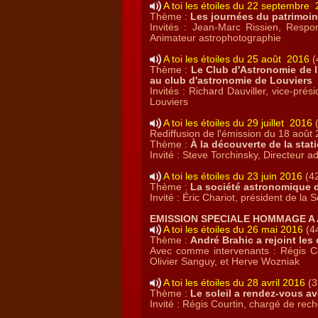
A toi les étoiles du 22 septembre
Thème :
Les journées du patrimoin
Invités : Jean-Marc Rissien, Respo
Animateur astrophotographie
A toi les étoiles du 25 août 2016
(
Thème :
Le Club d'Astronomie de l'
au club d'astronomie de Louviers
Invités : Richard Dauviller, vice-pré
Louviers
A toi les étoiles du 29 juillet 2016
(
Rediffusion de l'émission du 18 août
Thème :
À la découverte de la sta
Invité : Steve Torchinsky, Directeur 
A toi les étoiles du 23 juin 2016
(42
Thème :
La société astronomique 
Invité : Éric Chariot, président de l
EMISSION SPECIALE HOMMAGE A
A toi les étoiles du 26 mai 2016
(44
Thème :
André Brahic a rejoint les
Avec comme intervenants : Régis Cou
Olivier Sanguy, et Herve Wozniak
A toi les étoiles du 28 avril 2016
(3
Thème :
Le soleil a rendez-vous a
Invité : Régis Courtin, chargé de re