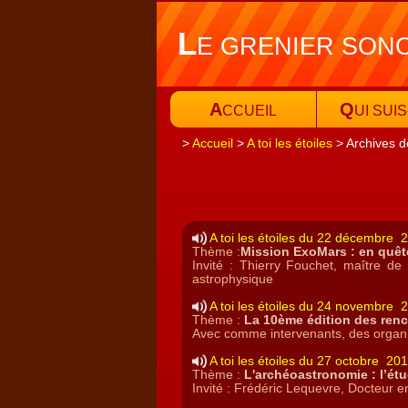
L
E GRENIER SON
A
Q
CCUEIL
UI SUIS
Accueil
A toi les étoiles
Archives d
A toi les étoiles du 22 décembre 
Thème :
Mission ExoMars : en quête
Invité : Thierry Fouchet, maître de
astrophysique
A toi les étoiles du 24 novembre 
Thème :
La 10ème édition des renc
Avec comme intervenants, des organi
A toi les étoiles du 27 octobre 20
Thème :
L'archéoastronomie : l’ét
Invité : Frédéric Lequevre, Docteur 