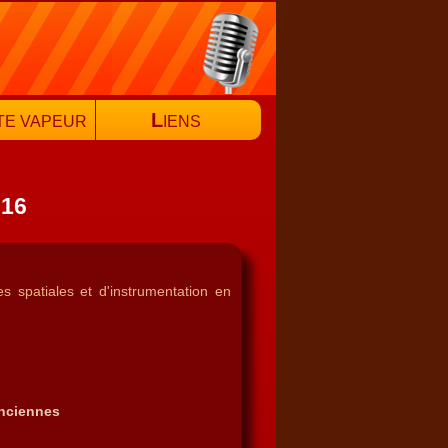
L
TE VAPEUR
IENS
016
s spatiales et d'instrumentation en
anciennes