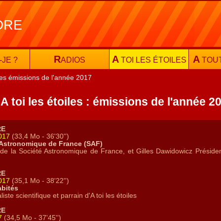
ORE
R
A
A
-JE ?
ADIOS
TOI LES ÉTOILES
TOU
es émissions de l'année 2017
A toi les étoiles : émissions de l'année 2
RE
2017
(33,4 Mo - 36'30'')
 Astronomique de France (SAF)
t de la Société Astronomique de France, et Gilles Dawidowicz Préside
RE
2017
(35,1 Mo - 38'22'')
abités
iste scientifique et parrain d'A toi les étoiles
RE
7
(34,5 Mo - 37'45'')