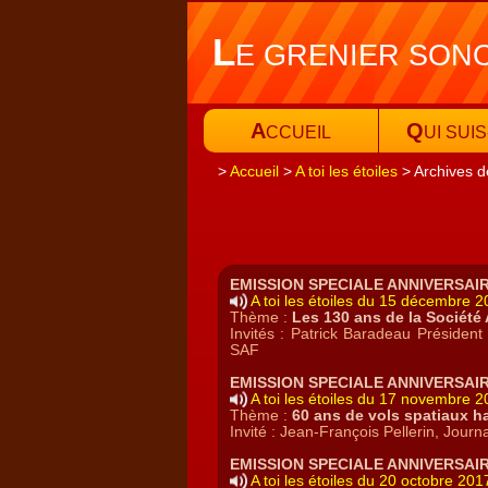
L
E GRENIER SON
A
Q
CCUEIL
UI SUIS
Accueil
A toi les étoiles
Archives d
EMISSION SPECIALE ANNIVERSAI
A toi les étoiles du 15 décembre 
Thème :
Les 130 ans de la Société
Invités : Patrick Baradeau Présiden
SAF
EMISSION SPECIALE ANNIVERSAI
A toi les étoiles du 17 novembre 
Thème :
60 ans de vols spatiaux h
Invité : Jean-François Pellerin, Journal
EMISSION SPECIALE ANNIVERSAI
A toi les étoiles du 20 octobre 201