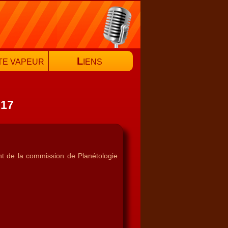
L
TE VAPEUR
IENS
017
nt de la commission de Planétologie