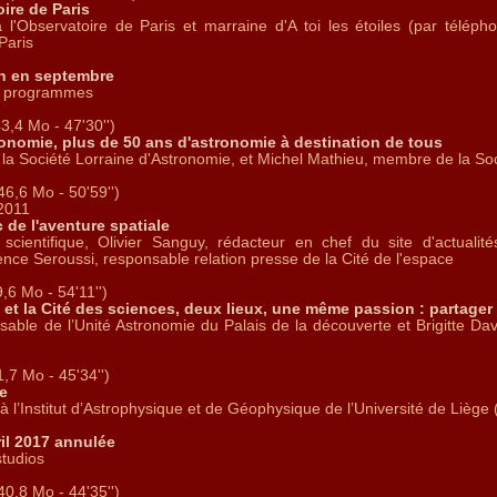
ire de Paris
à l'Observatoire de Paris et marraine d'A toi les étoiles (par téléph
Paris
n en septembre
es programmes
3,4 Mo - 47'30'')
ronomie, plus de 50 ans d'astronomie à destination de tous
de la Société Lorraine d'Astronomie, et Michel Mathieu, membre de la So
46,6 Mo - 50'59'')
 2011
c de l'aventure spatiale
scientifique, Olivier Sanguy, rédacteur en chef du site d'actualit
ence Seroussi, responsable relation presse de la Cité de l'espace
,6 Mo - 54'11'')
 et la Cité des sciences, deux lieux, une même passion : partager
able de l’Unité Astronomie du Palais de la découverte et Brigitte Davi
,7 Mo - 45'34'')
e
à l’Institut d’Astrophysique et de Géophysique de l’Université de Liège
ril 2017 annulée
studios
40,8 Mo - 44'35'')