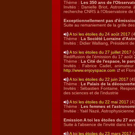
Thème :
Les 350 ans de l'Observato
Invités : Danielle Briot, Astronome 
recherche CNRS à l’Observatoire de 
Exceptionnellement pas d'émissio
Suite au remaniement de la grille d
A toi les étoiles du 24 août 2017
(4
Thème :
La Société Lorraine d'Ast
Invités : Didier Walliang, Président 
A toi les étoiles du 27 juillet 2017
(
Rediffusion de l'émission du 17 août
Thème :
La Cité de l'espace, le par
Invités : Fabrice Cadet, animateur 
http://www.enjoyspace.com
et Flor
A toi les étoiles du 22 juin 2017
(49
Thème :
Le Palais de la découverte
Invités : Sébastien Fontaine, Respons
des sciences et de l’industrie
A toi les étoiles du 22 mai 2017
(41
Thème :
Les femmes et l'astronomi
Invitée : Yaël Nazé, Astrophysicienne 
Emission A toi les étoiles du 27 av
Suite à l'absence de l'invité dans les 
A toi les étoiles du 23 mars 2017
(