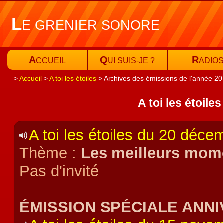
L
E GRENIER SONORE
A
Q
R
CCUEIL
UI SUIS-JE ?
ADIO
Accueil
A toi les étoiles
Archives des émissions de l'année 2
A toi les étoile
A toi les étoiles du 20 déc
Thème :
Les meilleurs mome
Pas d'invité
ÉMISSION SPÉCIALE ANN