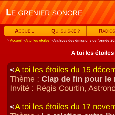
L
E GRENIER SONORE
A
Q
R
CCUEIL
UI SUIS-JE ?
ADIO
Accueil
A toi les étoiles
Archives des émissions de l'année 2
A toi les étoile
A toi les étoiles du 15 déc
Thème :
Clap de fin pour le
Invité : Régis Courtin, Astron
A toi les étoiles du 17 nov