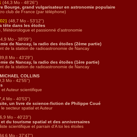
1
(44,3 Mo - 48'26'')
erre Bourge, grand vulgarisateur en astronomie populaire
stro club de France (par téléphone)
2021
(48,7 Mo - 53'12'')
la tête dans les étoiles
e, Météorologue et passionné d'astronomie
4,9 Mo - 38'09'')
mie de Nancay, la radio des étoiles (2ème partie)
oint de la station de radioastronomie de Nancay
39,8 Mo - 43'29'')
mie de Nancay, la radio des étoiles (1ère partie)
oint de la station de radioastronomie de Nancay
 MICHAEL COLLINS
,3 Mo - 42'55'')
ns
 et Auteur scientifique
,4 Mo - 40'53'')
te, un livre de science-fiction de Philippe Coué
 le secteur spatial et Auteur
6,9 Mo - 40'23'')
 et du tourisme spatial et des anniversaires
iste scientifique et parrain d'A toi les étoiles
34,6 Mo - 37'47'')