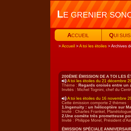
L
E GRENIER SON
A
Q
CCUEIL
UI SUIS
Accueil
A toi les étoiles
Archives d
200ÈME ÉMISSION DE A TOI LES É
A toi les étoiles du 21 décembre 
Thème :
Regards croisés entre un 
Invités : Michel Tognini, chef du Ce
A toi les étoiles du 16 novembre 
Cette émission comporte 2 thèmes :
1.
Ingenuity : un hélicoptère sur M
Invité :
Charles Frankel, Planétologue 
2.
Une comète très prometteuse p
Invité : Philippe Morel, Président d'A
ÉMISSION SPÉCIALE ANNIVERSAI