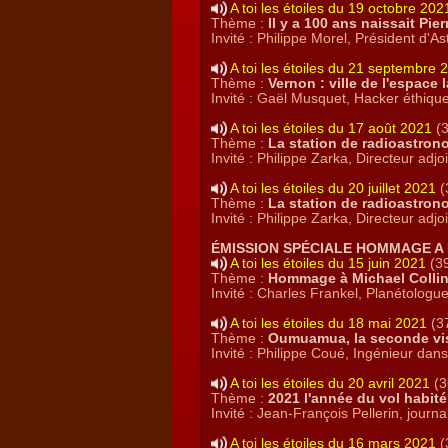
A toi les étoiles du 19 octobre 202
Thème :
Il y a 100 ans naissait Pi
Invité : Philippe Morel, Président d'A
A toi les étoiles du 21 septembre 
Thème :
Vernon : ville de l'espace 
Invité : Gaël Musquet,
Hacker éthiqu
A toi les étoiles du 17 août 2021
(3
Thème :
La station de radioastrono
Invité : Philippe Zarka, Directeur adj
A toi les étoiles du 20 juillet 2021
(
Thème :
La station de radioastrono
Invité : Philippe Zarka, Directeur adj
ÉMISSION SPÉCIALE HOMMAGE A
A toi les étoiles du 15 juin 2021
(39
Thème :
Hommage à Michael Colli
Invité : Charles Frankel, Planétologue
A toi les étoiles du 18 mai 2021
(37
Thème :
Oumuamua, la seconde visi
Invité : Philippe Coué, Ingénieur dans
A toi les étoiles du 20 avril 2021
(3
Thème :
2021 l'année du vol habité
Invité : Jean-François Pellerin, journal
A toi les étoiles du 16 mars 2021
(