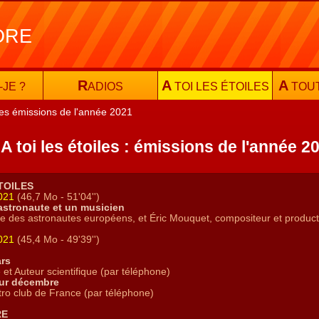
ORE
R
A
A
-JE ?
ADIOS
TOI LES ÉTOILES
TOU
es émissions de l'année 2021
A toi les étoiles : émissions de l'année 2
TOILES
2021
(46,7 Mo - 51'04'')
astronaute et un musicien
ntre des astronautes européens, et Éric Mouquet, compositeur et produ
2021
(45,4 Mo - 49'39'')
ars
et Auteur scientifique
(par téléphone)
our décembre
stro club de France (par téléphone)
RE