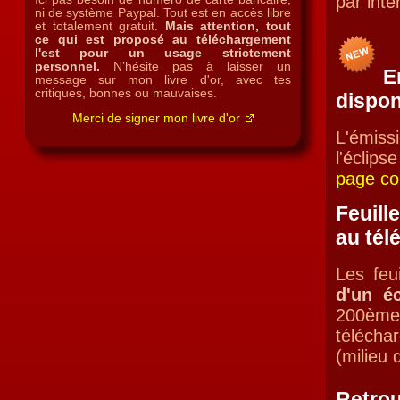
par inte
ni de système Paypal. Tout est en accès libre
et totalement gratuit.
Mais attention, tout
ce qui est proposé au téléchargement
l'est pour un usage strictement
personnel.
N’hésite pas à laisser un
E
message sur mon livre d'or, avec tes
critiques, bonnes ou mauvaises.
dispon
Merci de signer mon livre d'or
L'émiss
l'éclips
page con
Feuill
au tél
Les feui
d'un é
200èm
télécha
(milieu
Retrou