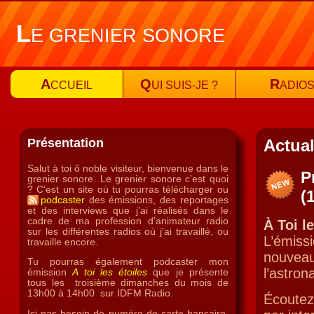
L
E GRENIER SONORE
A
Q
R
CCUEIL
UI SUIS-JE ?
ADIO
Présentation
Actual
Salut à toi ô noble visiteur, bienvenue dans le
P
grenier sonore. Le grenier sonore c’est quoi
? C’est un site où tu pourras télécharger ou
(
podcaster
des émissions, des reportages
et des interviews que j’ai réalisés dans le
cadre de ma profession d’animateur radio
À Toi l
sur les différentes radios où j'ai travaillé, ou
L’émiss
travaille encore.
nouve
Tu pourras également podcaster mon
l’astron
émission
A toi les étoiles
que je présente
tous les troisième dimanches du mois de
13h00 à 14h00 sur IDFM Radio.
Écoutez
Ici pas besoin de numéro de carte bancaire,